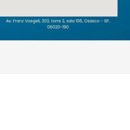
Av. Franz Voegeli, 303, torre 2, sala 106, Osasco - SP,
06020-190