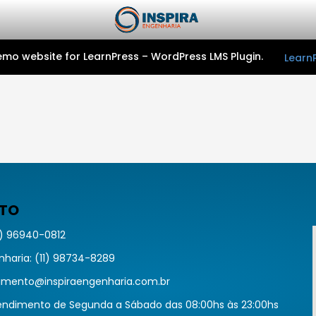
demo website for LearnPress – WordPress LMS Plugin.
Learn
NTO
1) 96940-0812
nharia: (11) 98734-8289
dimento@inspiraengenharia.com.br
tendimento de Segunda a Sábado das 08:00hs às 23:00hs